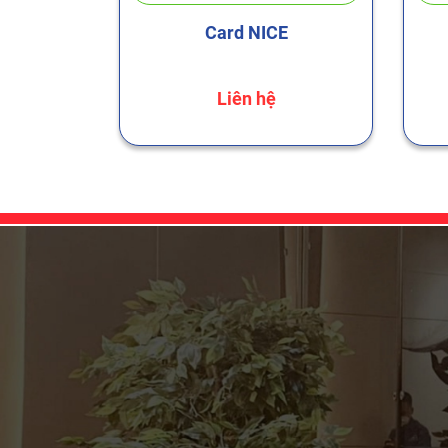
a tầng
Card NICE
Liên hệ