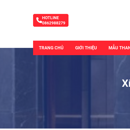
HOTLINE
0862988279
TRANG CHỦ
GIỚI THIỆU
MẪU THA
X