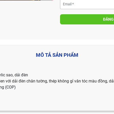
ĐĂNG
MÔ TẢ SẢN PHẨM
lic sao, dải đèn
n với dải đèn chân tường, thép không gỉ vân tóc màu đồng, dả
ẳng (COP)