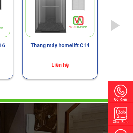
16
Thang máy homelift C14
Thang 
Liên hệ
Gọi điện
Chat Zalo