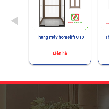
ift C13
Thang máy homelift C18
T
Liên hệ