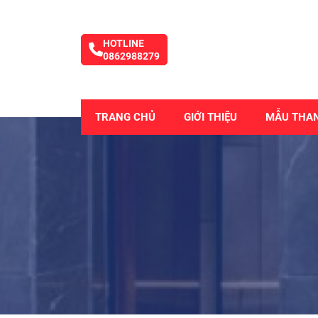
HOTLINE
0862988279
TRANG CHỦ
GIỚI THIỆU
MẪU THA