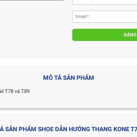
ĐĂNG
MÔ TẢ SẢN PHẨM
il T78 và T89
Á SẢN PHẨM SHOE DẪN HƯỚNG THANG KONE T7