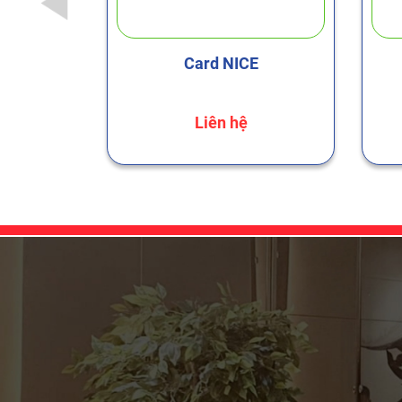
a tầng
Card NICE
Liên hệ