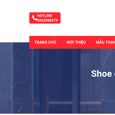
HOTLINE
0862988279
TRANG CHỦ
GIỚI THIỆU
MẪU THA
Shoe 